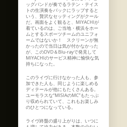
ッグバンドが奏でるラテン・テイス
トの生演奏をバックにラップすると
いう、贅沢なセッティングがクール
だ。画面をよく観ると、MIYACHIが
着ているのは、ご当地・横浜をホー
ムとするスポーツチームのユニフォ
ームではないか！ スクリーンが無
かったので当日は気が付かなかった
が、このDVD＆Blu-rayで発見して
MIYACHIのサービス精神に愉快な気
持ちになった。
このライヴに行けなかった人も、参
加できた人も、同じように楽しめる
ディテールが他にもたくさんある。
ユーモラスな“MISIAのMC”もたっぷ
り収められていて、これもお楽しみ
のひとつになっている。
ライヴ終盤の盛り上がりは、いつに
も増して迫力がある。本数の少ない