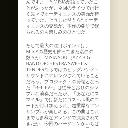
んですよ」とMISIAが語っていたこ
とがあったが、今回のライヴでは行
く先々でオーディエンスの笑顔が待
っていた。そうしたMISIAとオーデ
ィエンスの交歓が、本作の各所で観
られるのも楽しみのひとつだ。
そして最大の注目ポイントは、
MISIAの歴史を飾ってきた名曲の
数々が、MISIA SOUL JAZZ BIG
BAND ORCHESTRA SWEET &
TENDERならではのビッグバンド・
サウンドにアレンジされていること
だろう。プロジェクトの発端となっ
た「BELIEVE」は従来どおりのシン
プルな演奏だったが、「あなたにス
マイル」では新たにゴスペル風のコ
ードが付け加えられ、超重厚なアン
サンブルが楽しめる。この曲はこれ
までも多様なアレンジで演奏されて
きたが、今回のバージョンがいちば