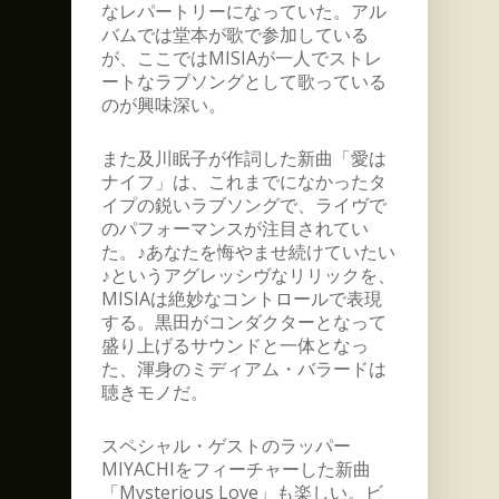
なレパートリーになっていた。アル
バムでは堂本が歌で参加している
が、ここではMISIAが一人でストレ
ートなラブソングとして歌っている
のが興味深い。
また及川眠子が作詞した新曲「愛は
ナイフ」は、これまでになかったタ
イプの鋭いラブソングで、ライヴで
のパフォーマンスが注目されてい
た。♪あなたを悔やませ続けていたい
♪というアグレッシヴなリリックを、
MISIAは絶妙なコントロールで表現
する。黒田がコンダクターとなって
盛り上げるサウンドと一体となっ
た、渾身のミディアム・バラードは
聴きモノだ。
スペシャル・ゲストのラッパー
MIYACHIをフィーチャーした新曲
「Mysterious Love」も楽しい。ビ