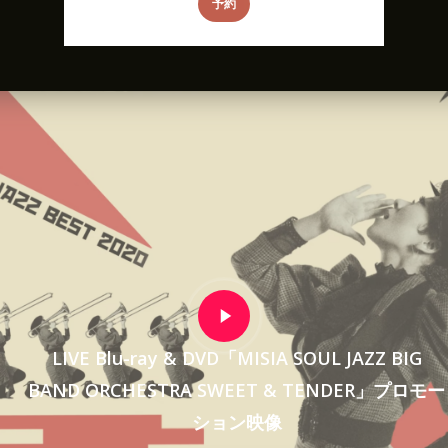
予約
LIVE Blu-ray & DVD「MISIA SOUL JAZZ BIG
BAND ORCHESTRA SWEET & TENDER」プロモー
ション映像