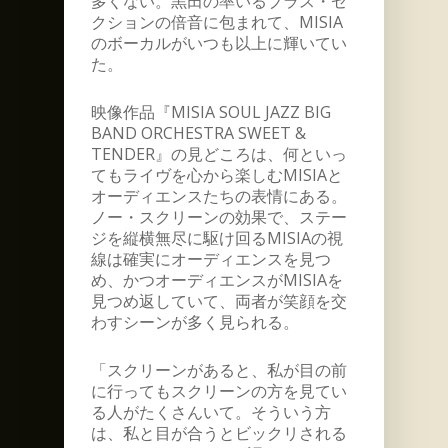
多くない。黒田の率いるブラス・セ
クションの倍音に包まれて、MISIA
のボーカルがいつも以上に輝いてい
た。
映像作品『MISIA SOUL JAZZ BIG
BAND ORCHESTRA SWEET &
TENDER』の見どころは、何といっ
てもライヴを心から楽しむMISIAと
オーディエンスたちの表情にある。
ノー・スクリーンの効果で、ステー
ジを縦横無尽に駆け回るMISIAの視
線は確実にオーディエンスを見つ
め、かつオーディエンスがMISIAを
見つめ返していて、両者が笑顔を交
わすシーンが多く見られる。
「スクリーンがあると、私が目の前
に行ってもスクリーンの方を見てい
る人がたくさんいて。そういう方
は、私と目が合うとビックリされる