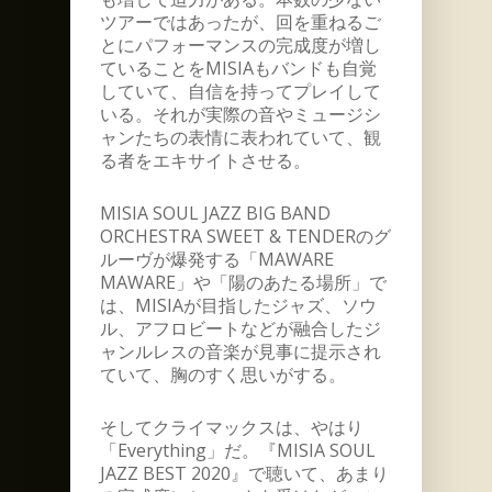
ツアーではあったが、回を重ねるご
とにパフォーマンスの完成度が増し
ていることをMISIAもバンドも自覚
していて、自信を持ってプレイして
いる。それが実際の音やミュージシ
ャンたちの表情に表われていて、観
る者をエキサイトさせる。
MISIA SOUL JAZZ BIG BAND
ORCHESTRA SWEET & TENDERのグ
ルーヴが爆発する「MAWARE
MAWARE」や「陽のあたる場所」で
は、MISIAが目指したジャズ、ソウ
ル、アフロビートなどが融合したジ
ャンルレスの音楽が見事に提示され
ていて、胸のすく思いがする。
そしてクライマックスは、やはり
「Everything」だ。『MISIA SOUL
JAZZ BEST 2020』で聴いて、あまり