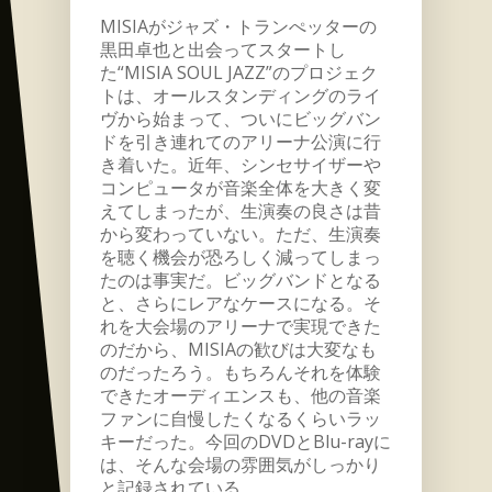
MISIAがジャズ・トランぺッターの
黒田卓也と出会ってスタートし
た“MISIA SOUL JAZZ”のプロジェク
トは、オールスタンディングのライ
ヴから始まって、ついにビッグバン
ドを引き連れてのアリーナ公演に行
き着いた。近年、シンセサイザーや
コンピュータが音楽全体を大きく変
えてしまったが、生演奏の良さは昔
から変わっていない。ただ、生演奏
を聴く機会が恐ろしく減ってしまっ
たのは事実だ。ビッグバンドとなる
と、さらにレアなケースになる。そ
れを大会場のアリーナで実現できた
のだから、MISIAの歓びは大変なも
のだったろう。もちろんそれを体験
できたオーディエンスも、他の音楽
ファンに自慢したくなるくらいラッ
キーだった。今回のDVDとBlu-rayに
は、そんな会場の雰囲気がしっかり
と記録されている。