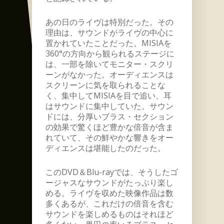
あの日のライヴは特別だった。その
理由は、サウンドがライヴの中心に
置かれていたことだった。MISIAを
360°の方向から観られるステージに
は、一部を除いてモニター・スクリ
ーンがなかった。オーディエンスは
スクリーンに気を取られることな
く、集中してMISIAを目で追い、耳
はサウンドに集中していた。サウン
ドには、分厚いブラス・セクション
の効果で驚くほど豊かな倍音が含ま
れていて、その鮮やかな響きをオー
ディエンスは堪能したのだった。
このDVD＆Blu-rayでは、そうしたゴ
ージャスなサウンドがたっぷり楽し
める。ライヴを収めた映像作品は数
多くあるが、これだけの倍音を含む
サウンドを楽しめるものはそれほど