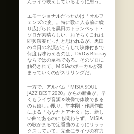
んライヴ映えしているように思う。
エモーショナルだったのは「オルフ
ェンズの涙」。特に歌に入る前に繰
り広げられる黒田のトランペット・
ソロが素晴らしい。おそらくこれは
即興演奏だったと思われるが、黒田
の当日の名演がこうして映像付きで
何度も味わえるのは、DVD＆Blu-ray
ならではの至福である。そのソロに
触発されて、MISIAのボーカルが深
まっていくのがスリリングだ。
一方で、アルバム『MISIA SOUL
JAZZ BEST 2020』からの新曲が、早
くもライヴ音源＆映像で体験できる
のも嬉しい限り。堂本剛・作詞作曲
による「あなたとアナタ」は、新し
い曲であるのにも関わらず、MISIA
の歌がまるで定番曲のようにリラッ
クスしていて、完全にライヴの有力