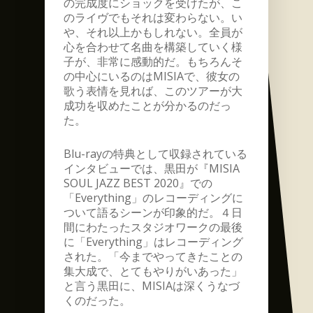
の完成度にショックを受けたが、こ
のライヴでもそれは変わらない。い
や、それ以上かもしれない。全員が
心を合わせて名曲を構築していく様
子が、非常に感動的だ。もちろんそ
の中心にいるのはMISIAで、彼女の
歌う表情を見れば、このツアーが大
成功を収めたことが分かるのだっ
た。
Blu-rayの特典として収録されている
インタビューでは、黒田が『MISIA
SOUL JAZZ BEST 2020』での
「Everything」のレコーディングに
ついて語るシーンが印象的だ。４日
間にわたったスタジオワークの最後
に「Everything」はレコーディング
された。「今までやってきたことの
集大成で、とてもやりがいあった」
と言う黒田に、MISIAは深くうなづ
くのだった。