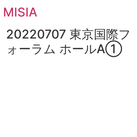
コ
MISIA
ン
テ
ン
20220707 東京国際フ
ツ
に
ォーラム ホールA①
ス
キ
ッ
プ