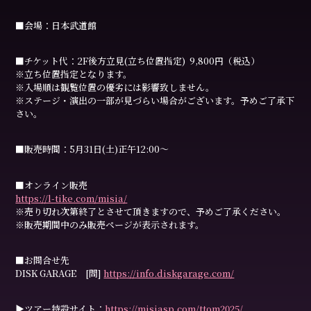
■会場：日本武道館
■チケット代：2F後方立見(立ち位置指定) 9,800円（税込）
※立ち位置指定となります。
※入場順は観覧位置の優劣には影響致しません。
※ステージ・演出の一部が見づらい場合がございます。予めご了承下
さい。
■販売時間：5月31日(土)正午12:00〜
■オンライン販売
https://l-tike.com/misia/
※売り切れ次第終了とさせて頂きますので、予めご了承ください。
※販売期間中のみ販売ページが表示されます。
■お問合せ先
DISK GARAGE [問]
https://info.diskgarage.com/
▶︎ツアー特設サイト：
https://misiasp.com/ttom2025/